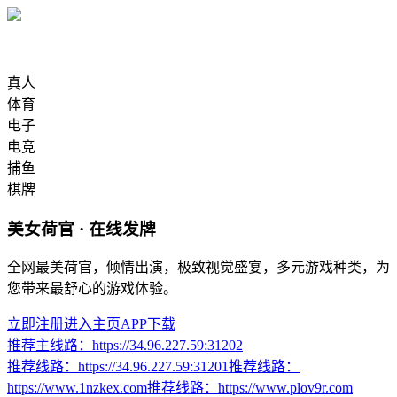
真人
体育
电子
电竞
捕鱼
棋牌
美女荷官 · 在线发牌
全网最美荷官，倾情出演，极致视觉盛宴，多元游戏种类，为
您带来最舒心的游戏体验。
立即注册
进入主页
APP下载
推荐主线路：
https://34.96.227.59:31202
推荐线路：
https://34.96.227.59:31201
推荐线路：
https://www.1nzkex.com
推荐线路：
https://www.plov9r.com