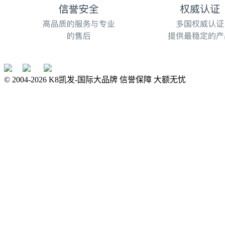
© 2004-
2026
K8凯发-国际大品牌 信誉保障 大额无忧