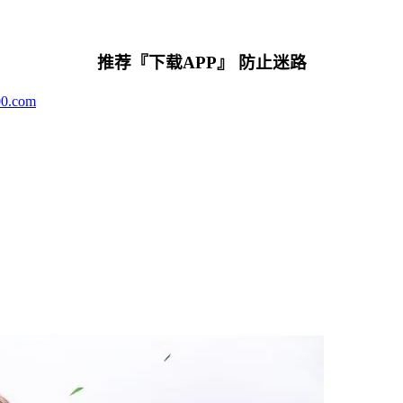
推荐『下载APP』 防止迷路
00.com