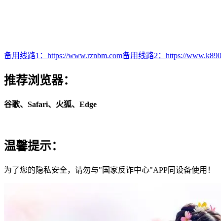
备用线路
1
：
https://www.rznbm.com
备用线路
2
：
https://www.k89
推荐浏览器：
谷歌、Safari、火狐、Edge
温馨提示：
为了您的隐私安全，请勿与"国家反诈中心"APP同设备使用！