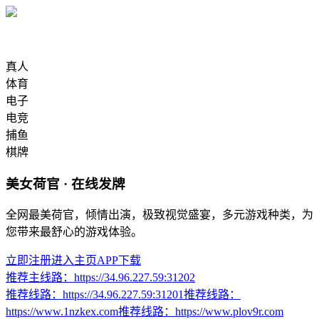
真人
体育
电子
电竞
捕鱼
棋牌
美女荷官 · 在线发牌
全网最美荷官，倾情出演，极致视觉盛宴，多元游戏种类，为
您带来最舒心的游戏体验。
立即注册
进入主页
APP下载
推荐主线路：
https://34.96.227.59:31202
推荐线路：
https://34.96.227.59:31201
推荐线路：
https://www.1nzkex.com
推荐线路：
https://www.plov9r.com