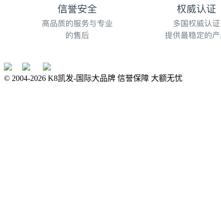
© 2004-
2026
K8凯发-国际大品牌 信誉保障 大额无忧