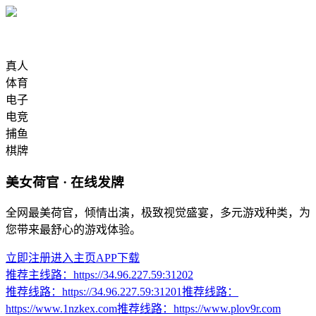
真人
体育
电子
电竞
捕鱼
棋牌
美女荷官 · 在线发牌
全网最美荷官，倾情出演，极致视觉盛宴，多元游戏种类，为
您带来最舒心的游戏体验。
立即注册
进入主页
APP下载
推荐主线路：
https://34.96.227.59:31202
推荐线路：
https://34.96.227.59:31201
推荐线路：
https://www.1nzkex.com
推荐线路：
https://www.plov9r.com